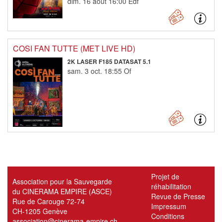
dim. 16 août 16:00 Edf
COSI FAN TUTTE (MET LIVE HD)
2K LASER F185 DATASAT 5.1
sam. 3 oct. 18:55 Of
Projet de
Association pour la Sauvegarde
réhabilitation
du CINERAMA EMPIRE (ASCE)
Revue de Presse
Rue de Carouge 72-74
Impressum
CH-1205 Genève
Conditions
association@cinerama-empire.ch