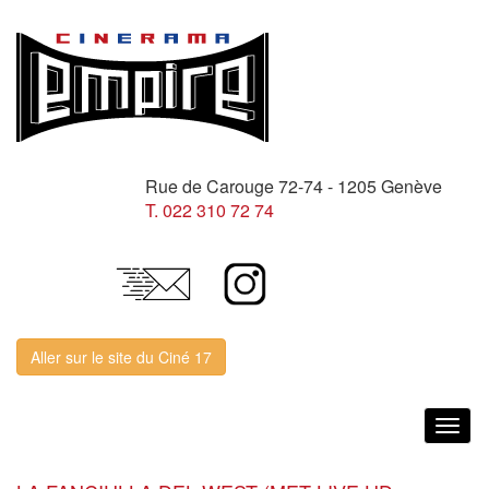
Rue de Carouge 72-74 - 1205 Genève
T. 022 310 72 74
Aller sur le site du Ciné 17
Togg
navig