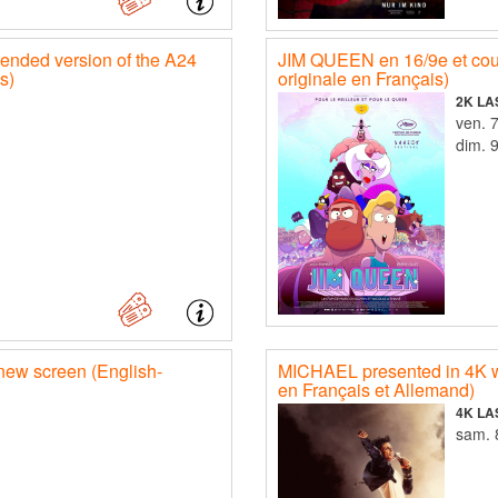
ed version of the A24
JIM QUEEN en 16/9e et cou
s)
originale en Français)
2K LA
v
d
new screen (English-
MICHAEL presented in 4K wit
en Français et Allemand)
4K LA