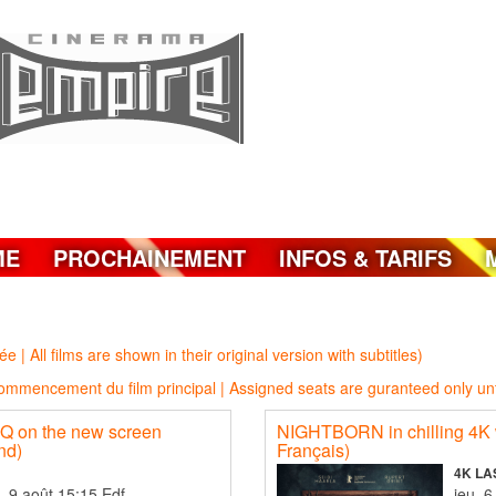
ME
PROCHAINEMENT
INFOS & TARIFS
e | All films are shown in their original version with subtitles)
mmencement du film principal | Assigned seats are guranteed only unti
 on the new screen
NIGHTBORN in chilling 4K w
nd)
Français)
4K LA
dim. 9 août 15:15 Edf
je