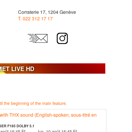
Corraterie 17, 1204 Genève
T. 022 312 17 17
MET LIVE HD
l the beginning of the main feature.
ith THX sound (English-spoken, sous-titré en
SER F185 DOLBY 5.1
u. 6 août 16:45 Ef
lun. 10 août 16:45 Ef