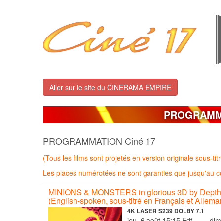
Aller sur le site du CINERAMA EMPIRE
PROGRAM
PROGRAMMATION Ciné 17
(Tous les films sont projetés en version originale sous-titré
Les places numérotées ne sont garanties que jusqu'au co
MINIONS & MONSTERS in glorious 3D by DepthQ
(English-spoken, sous-titré en Français et Allema
4K LASER S239 DOLBY 7.1
jeu. 6 août 15:15 Edf