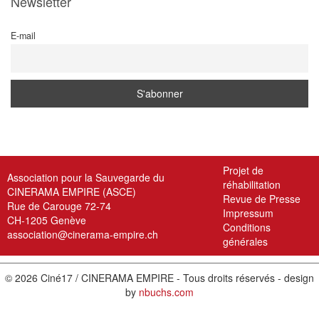
Newsletter
E-mail
Projet de
Association pour la Sauvegarde du
réhabilitation
CINERAMA EMPIRE (ASCE)
Revue de Presse
Rue de Carouge 72-74
Impressum
CH-1205 Genève
Conditions
association@cinerama-empire.ch
générales
© 2026 Ciné17 / CINERAMA EMPIRE - Tous droits réservés - design
by
nbuchs.com