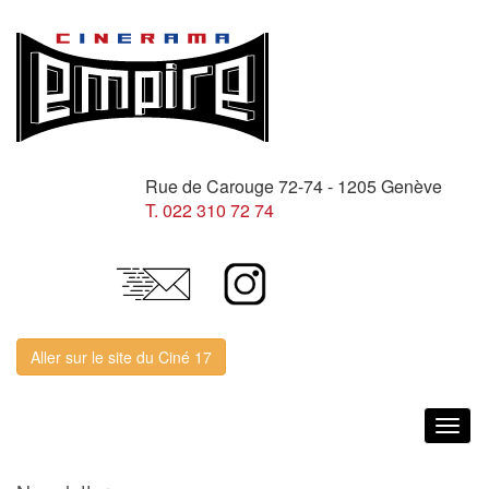
Rue de Carouge 72-74 - 1205 Genève
T. 022 310 72 74
Aller sur le site du Ciné 17
Togg
navig