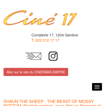
Corraterie 17, 1204 Genève
T. 022 312 17 17
Aller sur le site du CINERAMA EMPIRE
Togg
navig
SHAUN THE SHEEP : THE BEAST OF MOSSY
BOTTOM (English-spoken, sous-titré en Français et