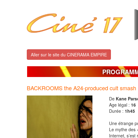
Aller sur le site du CINERAMA EMPIRE
PROGRAM
BACKROOMS the A24-produced cult smash hit 
De
Kane Pars
Age légal :
1
Durée :
1h45
Une étrange po
Le mythe des 
Internet, s’est