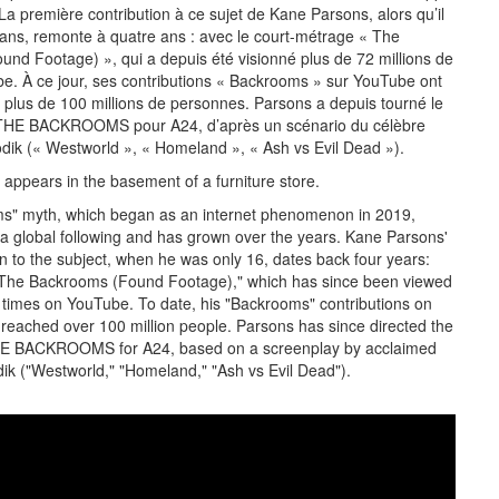
 La première contribution à ce sujet de Kane Parsons, alors qu’il
 ans, remonte à quatre ans : avec le court-métrage « The
nd Footage) », qui a depuis été visionné plus de 72 millions de
be. À ce jour, ses contributions « Backrooms » sur YouTube ont
l plus de 100 millions de personnes. Parsons a depuis tourné le
THE BACKROOMS pour A24, d’après un scénario du célèbre
odik (« Westworld », « Homeland », « Ash vs Evil Dead »).
 appears in the basement of a furniture store.
s" myth, which began as an internet phenomenon in 2019,
 a global following and has grown over the years. Kane Parsons'
ion to the subject, when he was only 16, dates back four years:
 "The Backrooms (Found Footage)," which has since been viewed
n times on YouTube. To date, his "Backrooms" contributions on
eached over 100 million people. Parsons has since directed the
THE BACKROOMS for A24, based on a screenplay by acclaimed
odik ("Westworld," "Homeland," "Ash vs Evil Dead").