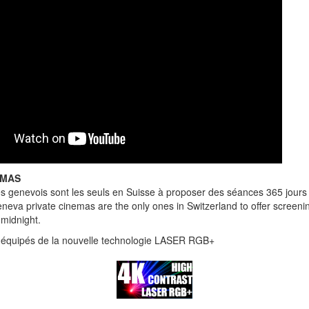
EMAS
s genevois sont les seuls en Suisse à proposer des séances 365 jours 
neva private cinemas are the only ones in Switzerland to offer screen
 midnight.
 équipés de la nouvelle technologie LASER RGB+