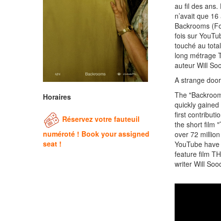
au fil des ans.
n’avait que 16
Backrooms (Fou
fois sur YouTu
touché au tota
long métrage 
auteur Will So
A strange door
The "Backroom
Horaires
quickly gained
first contribut
Réservez votre fauteuil
the short film
numéroté ! Book your assigned
over 72 millio
seat !
YouTube have r
feature film 
writer Will So