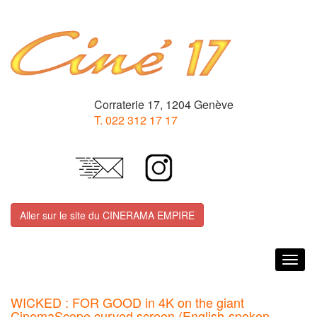
Corraterie 17, 1204 Genève
T. 022 312 17 17
Aller sur le site du CINERAMA EMPIRE
Togg
navig
WICKED : FOR GOOD in 4K on the giant
CinemaScope curved screen (English-spoken,