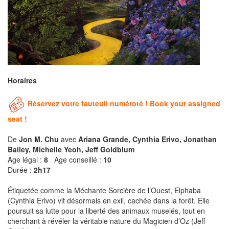
Horaires
Réservez votre fauteuil numéroté ! Book your assigned
seat !
De
Jon M. Chu
avec
Ariana Grande, Cynthia Erivo, Jonathan
Bailey, Michelle Yeoh, Jeff Goldblum
Age légal :
8
Age conseillé :
10
Durée :
2h17
Étiquetée comme la Méchante Sorcière de l’Ouest, Elphaba
(Cynthia Erivo) vit désormais en exil, cachée dans la forêt. Elle
poursuit sa lutte pour la liberté des animaux muselés, tout en
cherchant à révéler la véritable nature du Magicien d’Oz (Jeff