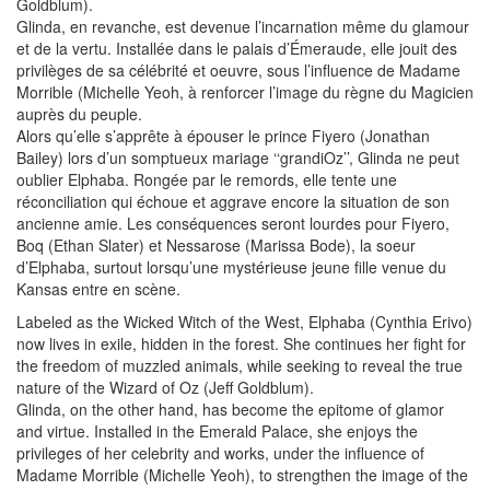
Goldblum).
Glinda, en revanche, est devenue l’incarnation même du glamour
et de la vertu. Installée dans le palais d’Émeraude, elle jouit des
privilèges de sa célébrité et oeuvre, sous l’influence de Madame
Morrible (Michelle Yeoh, à renforcer l’image du règne du Magicien
auprès du peuple.
Alors qu’elle s’apprête à épouser le prince Fiyero (Jonathan
Bailey) lors d’un somptueux mariage ‘‘grandiOz’’, Glinda ne peut
oublier Elphaba. Rongée par le remords, elle tente une
réconciliation qui échoue et aggrave encore la situation de son
ancienne amie. Les conséquences seront lourdes pour Fiyero,
Boq (Ethan Slater) et Nessarose (Marissa Bode), la soeur
d’Elphaba, surtout lorsqu’une mystérieuse jeune fille venue du
Kansas entre en scène.
Labeled as the Wicked Witch of the West, Elphaba (Cynthia Erivo)
now lives in exile, hidden in the forest. She continues her fight for
the freedom of muzzled animals, while seeking to reveal the true
nature of the Wizard of Oz (Jeff Goldblum).
Glinda, on the other hand, has become the epitome of glamor
and virtue. Installed in the Emerald Palace, she enjoys the
privileges of her celebrity and works, under the influence of
Madame Morrible (Michelle Yeoh), to strengthen the image of the