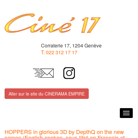
Corraterie 17, 1204 Genève
T. 022 312 17 17
Aller sur le site du CINERAMA EMPIRE
Togg
navig
HOPPERS in glorious 3D by DepthQ on the new
screen (English-spoken, sous-titré en Français et