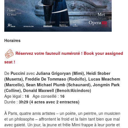
Horaires
Réservez votre fauteuil numéroté ! Book your assigned
seat !
De
Puccini
avec
Juliana Grigoryan (Mimì), Heidi Stober
(Musetta), Freddie De Tommaso (Rodolfo), Lucas Meachem
(Marcello), Sean Michael Plumb (Schaunard), Jongmin Park
(Colline), Donald Maxwell (Benoit/Alcindoro)
Age légal :
16
Age conseillé :
16
Durée :
3h29 (4 actes avec 2 entractes)
À Paris, quatre amis artistes – un poète, un peintre, un musicien
et un philosophe – affrontent le froid et la faim tant bien que mal
avec gaieté. Un jour, la jeune et frêle Mimi frappe à leur porte et