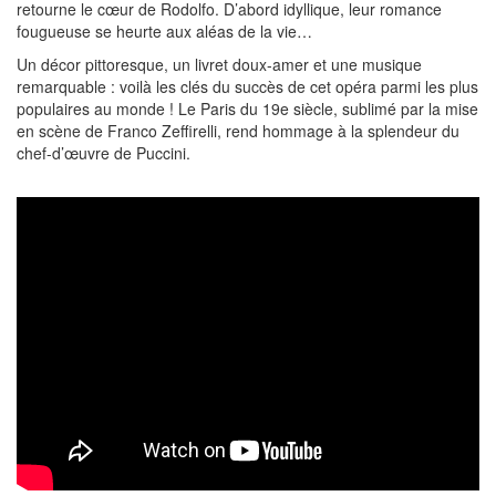
retourne le cœur de Rodolfo. D’abord idyllique, leur romance
fougueuse se heurte aux aléas de la vie…
Un décor pittoresque, un livret doux-amer et une musique
remarquable : voilà les clés du succès de cet opéra parmi les plus
populaires au monde ! Le Paris du 19e siècle, sublimé par la mise
en scène de Franco Zeffirelli, rend hommage à la splendeur du
chef-d’œuvre de Puccini.