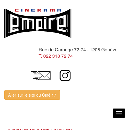
Rue de Carouge 72-74 - 1205 Genève
T. 022 310 72 74
Aller sur le site du Ciné 17
Togg
navig