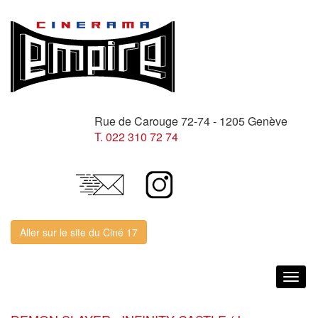
Rue de Carouge 72-74 - 1205 Genève
T. 022 310 72 74
Aller sur le site du Ciné 17
Togg
navig