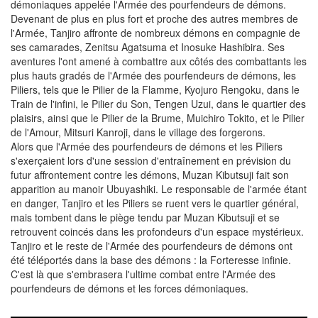
démoniaques appelée l'Armée des pourfendeurs de démons.
Devenant de plus en plus fort et proche des autres membres de
l'Armée, Tanjiro affronte de nombreux démons en compagnie de
ses camarades, Zenitsu Agatsuma et Inosuke Hashibira. Ses
aventures l'ont amené à combattre aux côtés des combattants les
plus hauts gradés de l'Armée des pourfendeurs de démons, les
Piliers, tels que le Pilier de la Flamme, Kyojuro Rengoku, dans le
Train de l'infini, le Pilier du Son, Tengen Uzui, dans le quartier des
plaisirs, ainsi que le Pilier de la Brume, Muichiro Tokito, et le Pilier
de l'Amour, Mitsuri Kanroji, dans le village des forgerons.
Alors que l'Armée des pourfendeurs de démons et les Piliers
s'exerçaient lors d'une session d'entraînement en prévision du
futur affrontement contre les démons, Muzan Kibutsuji fait son
apparition au manoir Ubuyashiki. Le responsable de l'armée étant
en danger, Tanjiro et les Piliers se ruent vers le quartier général,
mais tombent dans le piège tendu par Muzan Kibutsuji et se
retrouvent coincés dans les profondeurs d'un espace mystérieux.
Tanjiro et le reste de l'Armée des pourfendeurs de démons ont
été téléportés dans la base des démons : la Forteresse infinie.
C'est là que s'embrasera l'ultime combat entre l'Armée des
pourfendeurs de démons et les forces démoniaques.