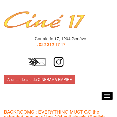
Corraterie 17, 1204 Genève
T. 022 312 17 17
Aller sur le site du CINERAMA EMPIRE
Togg
navig
BACKROOMS : EVERYTHING MUST GO the
extended version of the A24 cult classic (English-