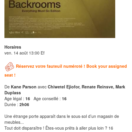
Horaires
ven. 14 août 13:00 Ef
Réservez votre fauteuil numéroté ! Book your assigned
seat !
De
Kane Parson
avec
Chiwetel Ejiofor, Renate Reinsve, Mark
Duplass
Age légal :
16
Age conseillé :
16
Durée :
2h06
Une étrange porte apparaît dans le sous-sol d’un magasin de
meubles...
Tout doit disparaître ! Êtes-vous prêts à aller plus loin ? 16