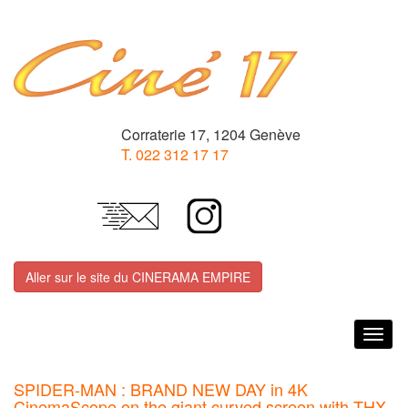
Corraterie 17, 1204 Genève
T. 022 312 17 17
Aller sur le site du CINERAMA EMPIRE
Togg
navig
SPIDER-MAN : BRAND NEW DAY in 4K
CinemaScope on the giant curved screen with THX