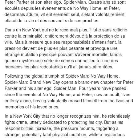
Peter Parker et son alter ego, Spider-Man. Quatre ans se sont
écoulés depuis les événements de No Way Home, et Peter,
désormais adulte, vit entièrement seul, s’étant volontairement
effacé de la vie et des souvenirs de ses proches.
Dans un New York qui ne le reconnait plus, il lutte sans relâche
contre la criminalité, entièrement dévoué à la protection de sa
ville. Mais à mesure que ses responsabilités s’intensifient, la
pression devient de plus en plus pesante et provoque une
étrange mutation physique pouvant s’avérer mortelle, tandis
qu’une mystérieuse série de crimes donne lieu à l’une des
menaces les plus redoutables qu’il ait jamais affrontées.
Following the global triumph of Spider-Man: No Way Home,
Spider-Man: Brand New Day opens a brand-new chapter for Peter
Parker and his alter ego, Spider-Man. Four years have passed
since the events of No Way Home, and Peter, now an adult, lives
entirely alone, having voluntarily erased himself from the lives and
memories of his loved ones.
In a New York City that no longer recognizes him, he relentlessly
fights crime, utterly dedicated to protecting his city. But as his
responsibilities increase, the pressure mounts, triggering a
strange, potentially fatal physical mutation, while a mysterious