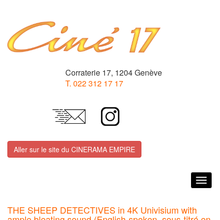
Corraterie 17, 1204 Genève
T. 022 312 17 17
Aller sur le site du CINERAMA EMPIRE
Togg
navig
THE SHEEP DETECTIVES in 4K Univisium with
ample bleating sound (English-spoken, sous-titré en