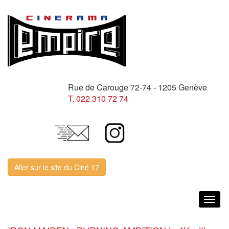
Rue de Carouge 72-74 - 1205 Genève
T. 022 310 72 74
Aller sur le site du Ciné 17
Togg
navig