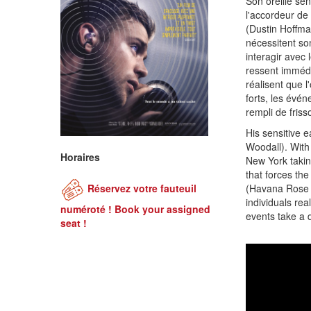
Son oreille sen
l'accordeur de
(Dustin Hoffma
nécessitent son
interagir avec 
ressent immédi
réalisent que l
forts, les évé
rempli de fris
His sensitive e
Woodall). With
Horaires
New York taking
that forces the
(Havana Rose L
Réservez votre fauteuil
individuals rea
numéroté ! Book your assigned
events take a d
seat !