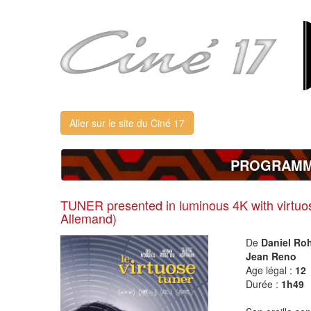
Aller sur le site du Ciné 17
PROGRAM
TUNER presented in luminous 4K with virtuos
Allemand)
De
Daniel Ro
Jean Reno
Age légal :
1
Durée :
1h49