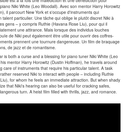
sible est à la fois une malédiction et une bénédiction pour
 piano Niki White (Leo Woodall). Avec son mentor Harry Horowitz
n), il parcourt New York et s'occupe d'instruments qui
 talent particulier. Une tâche qui oblige le plutôt discret Niki à
les gens – y compris Ruthie (Havana Rose Liu), pour qui il
atement une attirance. Mais lorsque des individus louches
'ouïe de Niki peut également être utile pour ouvrir des coffres-
nements prennent une tournure dangereuse. Un film de braquage
sons, de jazz et de romantisme.
ar is both a curse and a blessing for piano tuner Niki White (Leo
 his mentor Harry Horowitz (Dustin Hoffman), he travels around
 care of instruments that require his particular talent. A task
 rather reserved Niki to interact with people – including Ruthie
iu), for whom he feels an immediate attraction. But when shady
lize that Niki's hearing can also be useful for cracking safes,
angerous turn. A heist film filled with thrills, jazz, and romance.