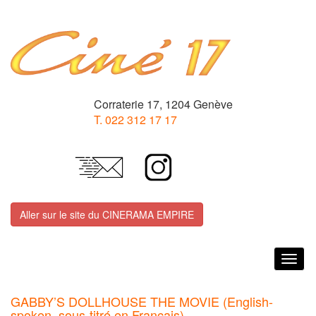
Corraterie 17, 1204 Genève
T. 022 312 17 17
Aller sur le site du CINERAMA EMPIRE
Togg
navig
GABBY’S DOLLHOUSE THE MOVIE (English-
spoken, sous-titré en Français)