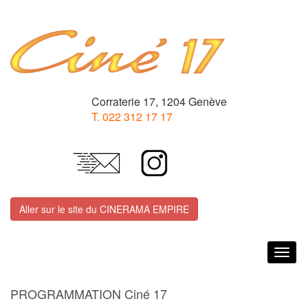
Corraterie 17, 1204 Genève
T. 022 312 17 17
Aller sur le site du CINERAMA EMPIRE
Togg
navig
PROGRAMMATION Ciné 17